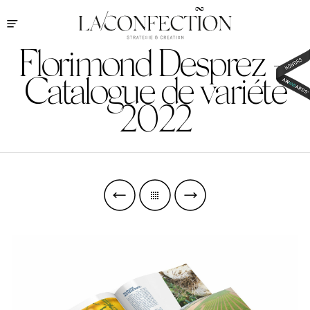
Florimond Desprez –
Catalogue de variété
2022