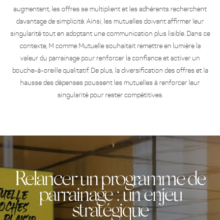
augmentent, les offres se multiplient et les adhérents recherchent
davantage de simplicité. Ainsi, les mutuelles doivent affirmer leur
singularité tout en adoptant une communication plus lisible. Dans ce
contexte, M comme Mutuelle souhaitait remettre en lumière la
valeur du parrainage pour renforcer la confiance et activer un
bouche-à-oreille qualitatif. De plus, la diversification des offres et la
hausse des dépenses poussent les mutuelles à renforcer leur
singularité pour rester compétitives.
Relancer un programme de
parrainage : un enjeu
stratégique