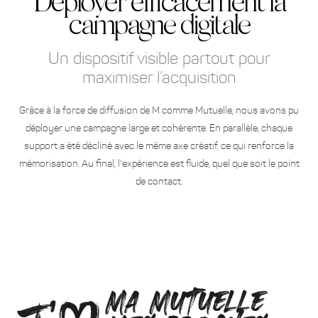
Déployer efficacement la
campagne digitale
Un dispositif visible partout pour
maximiser l’acquisition
Grâce à la force de diffusion de M comme Mutuelle, nous avons pu
déployer une campagne large et cohérente. En parallèle, chaque
support a été décliné avec le même axe créatif, ce qui renforce la
mémorisation. Au final, l’expérience est fluide, quel que soit le point
de contact.