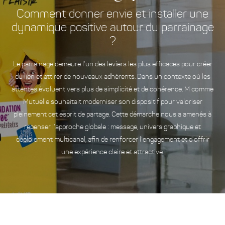
Comment donner envie et installer une
dynamique positive autour du parrainage
?
Le parrainage demeure l’un des leviers les plus efficaces pour créer
du lien et attirer de nouveaux adhérents. Dans un contexte où les
attentes évoluent vers plus de simplicité et de cohérence, M comme
Mutuelle souhaitait moderniser son dispositif pour valoriser
pleinement cet esprit de partage. Cette démarche nous a amenés à
repenser l’approche globale : message, univers graphique et
déploiement multicanal, afin de renforcer l’engagement et d’offrir
une expérience claire et attractive.