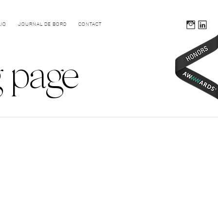
IO
JOURNAL DE BORD
CONTACT
g page