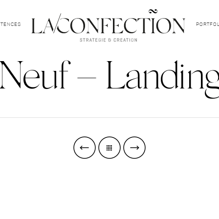
TENCES
PORTFOL
 Neuf – Landin