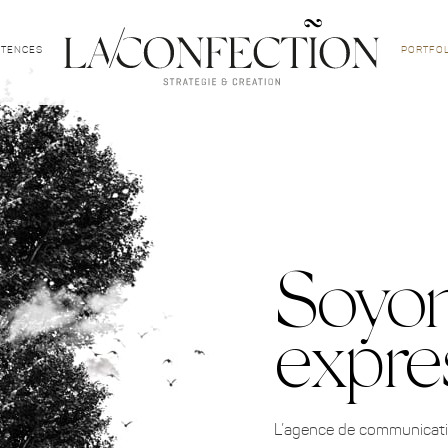
TENCES
PORTFOL
Soyo
expres
L’agence de communicatio