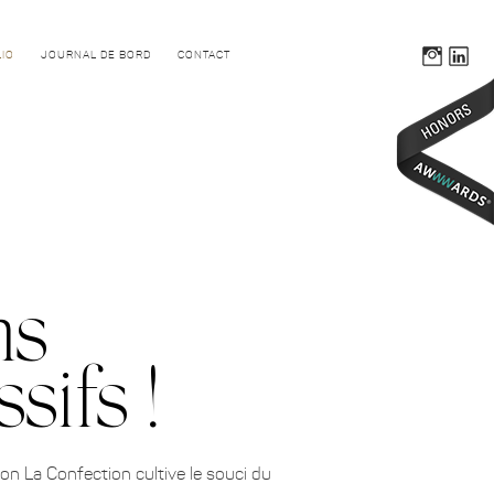
IO
JOURNAL DE BORD
CONTACT
ns
sifs !
n La Confection cultive le souci du